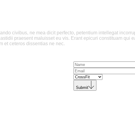
o civibus, ne mea dicit perfecto, petentium intellegat incorrupte
Fastidii praesent maluisset eu vis. Erant epicuri constituam qui e
 et ceteros dissentias ne nec.
Submit