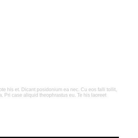
 his et. Dicant posidonium ea nec. Cu eos falli tollit,
a. Pri case aliquid theophrastus eu. Te his laoreet