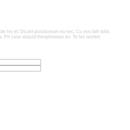
 his et. Dicant posidonium ea nec. Cu eos falli tollit,
a. Pri case aliquid theophrastus eu. Te his laoreet