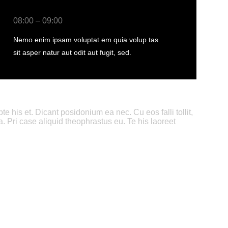
08:00 – 09:00
Nemo enim ipsam voluptat em quia volup tas
sit asper natur aut odit aut fugit, sed.
 his et. Dicant posidonium ea nec. Cu eos falli tollit,
a. Pri case aliquid theophrastus eu. Te his laoreet