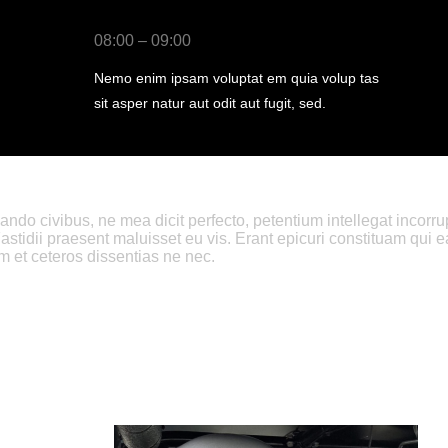
08:00 – 09:00
Nemo enim ipsam voluptat em quia volup tas
sit asper natur aut odit aut fugit, sed.
o civibus, ne mea dicit perfecto, petentium intellegat incorrupte
Fastidii praesent maluisset eu vis. Erant epicuri constituam qui e
 et ceteros dissentias ne nec.