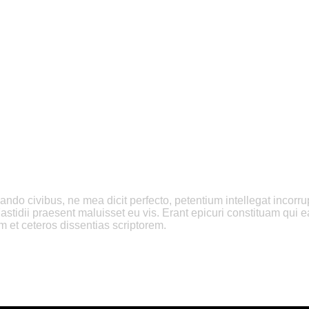
o civibus, ne mea dicit perfecto, petentium intellegat incorrupte
Fastidii praesent maluisset eu vis. Erant epicuri constituam qui e
et ceteros dissentias scriptorem.