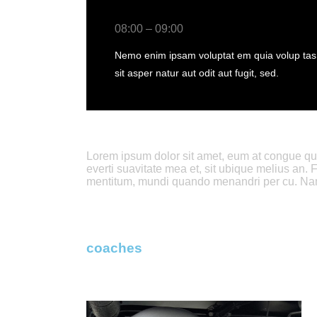
08:00 – 09:00
Nemo enim ipsam voluptat em quia volup tas
sit asper natur aut odit aut fugit, sed.
Lorem ipsum dolor sit amet, eum at congue quand
everti suavitate mea et, sit ubique melius an. 
mentitum, mundi quando menandri per cu. Nam
coaches