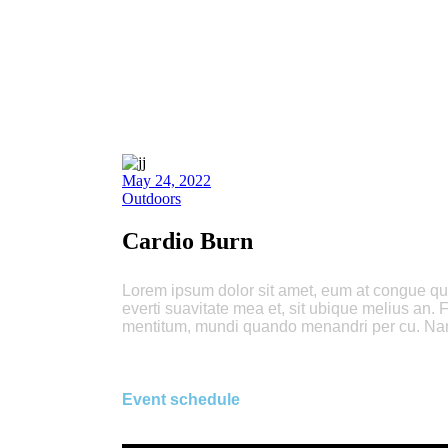
May 24, 2022
Outdoors
Cardio Burn
Lorem ipsum dolor sit amet, eum at congue quand
everti suavitate mea et, sit ubique melius an. 
mentitum, mundi quando menandri per cu. Nam 
Event schedule